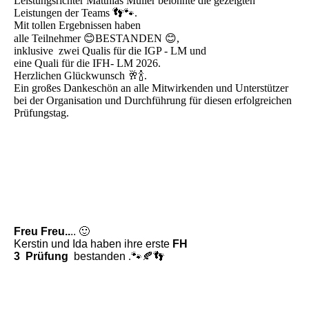
Leistungsrichter Matthias Müller belohnte die gezeigten
Leistungen der Teams 👣🐾.
Mit tollen Ergebnissen haben
alle Teilnehmer 😊BESTANDEN 😊,
inklusive zwei Qualis für die IGP - LM und
eine Quali für die IFH- LM 2026.
Herzlichen Glückwunsch 🥂🍾.
Ein großes Dankeschön an alle Mitwirkenden und Unterstützer
bei der Organisation und Durchführung für diesen erfolgreichen
Prüfungstag.
Freu Freu..
.. 🙂
Kerstin und Ida haben ihre erste
FH
3 Prüfung
bestanden
.🐾🍂👣