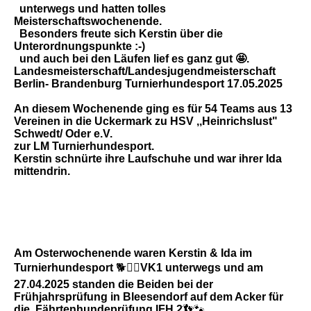
unterwegs und hatten tolles
Meisterschaftswochenende.
Besonders freute sich Kerstin über die
Unterordnungspunkte :-)
und auch bei den Läufen lief es ganz gut 🤩.
Landesmeisterschaft/Landesjugendmeisterschaft
Berlin- Brandenburg
Turnierhundesport 17.05.2025
An diesem Wochenende ging es für 54 Teams aus 13
Vereinen in die Uckermark zu HSV ,,Heinrichslust"
Schwedt/ Oder e.V.
zur LM Turnierhundesport.
Kerstin schnürte ihre Laufschuhe und war ihrer Ida
mittendrin
.
Am Osterwochenende waren Kerstin & Ida im
Turnierhundesport
🐕🏃‍♀️
VK1
unterwegs und am
27.04.2025 standen
die Beiden bei der
Frühjahrsprüfung in Bleesendorf auf dem Acker für
die
Fährtenhundeprüfung
IFH 2
👣🐾.