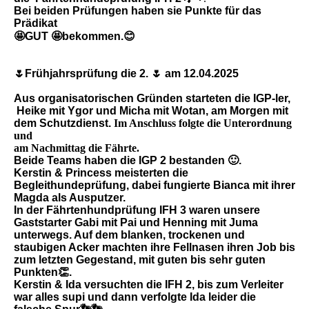
Bei beiden Prüfungen haben sie Punkte für das
Prädikat
🤩GUT 🤩
bekommen
.😊
🌷Frühjahrsprüfung die 2. 🌷 am 12.04.2025
Aus organisatorischen Gründen starteten die IGP-ler,
Heike mit Ygor und Micha mit Wotan, am Morgen mit
dem Schutzdienst.
Im Anschluss
folgte die Unterordnung
und
am Nachmittag die Fährte.
Beide Teams haben die IGP 2 bestanden 🙂.
Kerstin & Princess meisterten die
Begleithundeprüfung, dabei fungierte Bianca mit ihrer
Magda als Ausputzer.
In der Fährtenhundprüfung IFH 3 waren unsere
Gaststarter Gabi mit Pai und Henning mit Juma
unterwegs. Auf dem blanken, trockenen und
staubigen Acker machten ihre Fellnasen ihren Job bis
zum letzten Gegestand, mit guten bis sehr guten
Punkten👏.
Kerstin & Ida versuchten die IFH 2, bis zum Verleiter
war alles supi und dann verfolgte Ida leider die